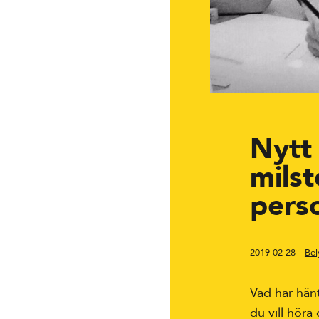
Nytt 
milst
pers
2019-02-28
Be
Vad har hänt
du vill höra