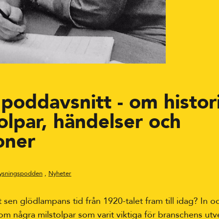
poddavsnitt - om histor
olpar, händelser och
oner
lysningspodden
,
Nyheter
 sen glödlampans tid från 1920-talet fram till idag? In 
 om några milstolpar som varit viktiga för branschens utv