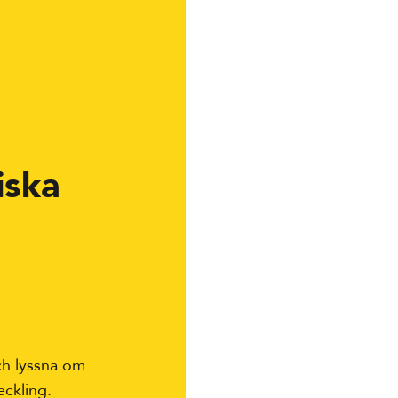
iska
och lyssna om
eckling.