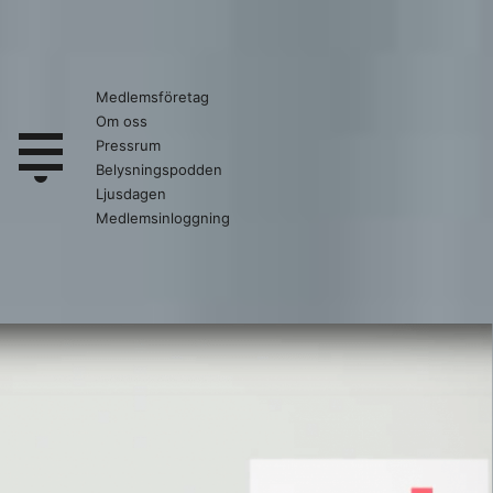
Medlemsföretag
Om oss
Pressrum
Belysningspodden
Ljusdagen
Medlemsinloggning